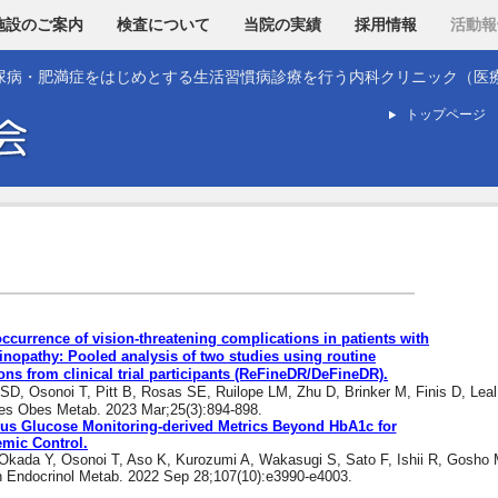
施設のご案内
検査について
当院の実績
採用情報
活動報
尿病・肥満症をはじめとする生活習慣病診療を行う内科クリニック（医
トップページ
occurrence of vision-threatening complications in patients with
etinopathy: Pooled analysis of two studies using routine
ns from clinical trial participants (ReFineDR/DeFineDR).
D, Osonoi T, Pitt B, Rosas SE, Ruilope LM, Zhu D, Brinker M, Finis D, Leal
tes Obes Metab. 2023 Mar;25(3):894-898.
us Glucose Monitoring-derived Metrics Beyond HbA1c for
emic Control.
 Okada Y, Osonoi T, Aso K, Kurozumi A, Wakasugi S, Sato F, Ishii R, Gosho 
n Endocrinol Metab. 2022 Sep 28;107(10):e3990-e4003.