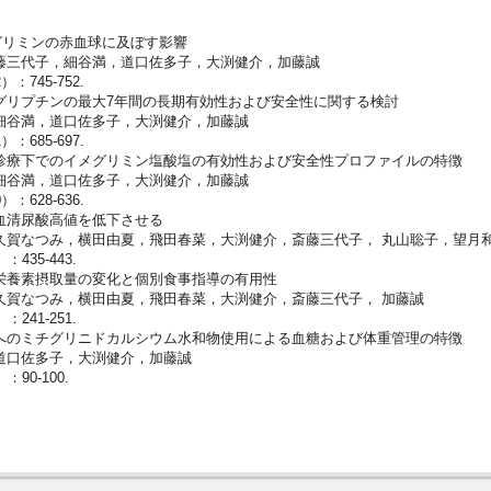
るイメグリミンの赤血球に及ぼす影響
三代子，細谷満，道口佐多子，大渕健介，加藤誠
745-752.
アナグリプチンの最大7年間の長期有効性および安全性に関する検討
谷満，道口佐多子，大渕健介，加藤誠
685-697.
日常診療下でのイメグリミン塩酸塩の有効性および安全性プロファイル
谷満，道口佐多子，大渕健介，加藤誠
628-636.
の血清尿酸高値を低下させる
なつみ，横田由夏，飛田春菜，大渕健介，斎藤三代子， 丸山聡子，望月
435-443.
る栄養素摂取量の変化と個別食事指導の有用性
なつみ，横田由夏，飛田春菜，大渕健介，斎藤三代子， 加藤誠
241-251.
者へのミチグリニドカルシウム水和物使用による血糖および体重管理の特徴
口佐多子，大渕健介，加藤誠
90-100.