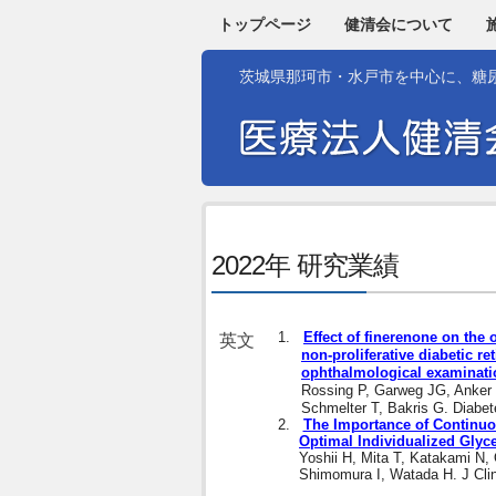
トップページ
健清会について
茨城県那珂市・水戸市を中心に、糖
2022年 研究業績
1.
Effect of finerenone on the 
英文
non-proliferative diabetic r
ophthalmological examinatio
Rossing P, Garweg JG, Anker S
Schmelter T, Bakris G. Diabe
2.
The Importance of Continuo
Optimal Individualized Glyc
Yoshii H, Mita T, Katakami N,
Shimomura I, Watada H. J Cli