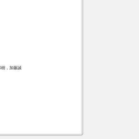
の特徴
和樹，加藤誠