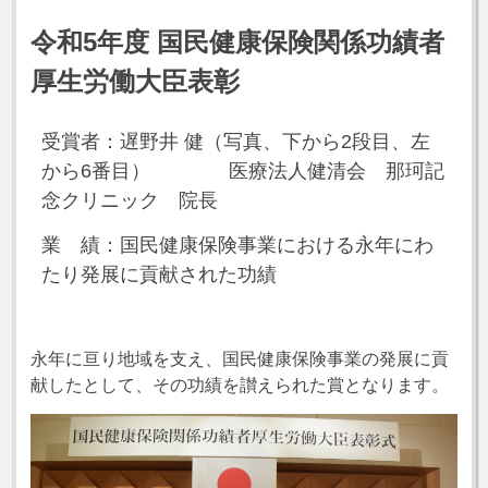
令和5年度 国民健康保険関係功績者
厚生労働大臣表彰
受賞者：遅野井 健（写真、下から2段目、左
から6番目）
医療法人健清会 那珂記
念クリニック 院長
業 績：国民健康保険事業における永年にわ
たり発展に貢献された功績
永年に亘り地域を支え、国民健康保険事業の発展に貢
献したとして、その功績を讃えられた賞となります。