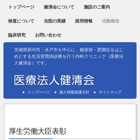
トップページ
健清会について
施設のご案内
検査について
当院の実績
採用情報
活動報告
臨床研究
お問い合わせ
茨城県那珂市・水戸市を中心に、糖尿病・肥満症をはじ
めとする生活習慣病診療を行う内科クリニック（医療法
人健清会）です。
トップページ
個人情報保護方針
サイトマップ
厚生労働大臣表彰