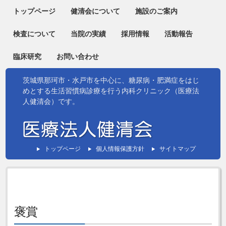
トップページ
健清会について
施設のご案内
検査について
当院の実績
採用情報
活動報告
臨床研究
お問い合わせ
茨城県那珂市・水戸市を中心に、糖尿病・肥満症をはじ
めとする生活習慣病診療を行う内科クリニック（医療法
人健清会）です。
トップページ
個人情報保護方針
サイトマップ
褒賞